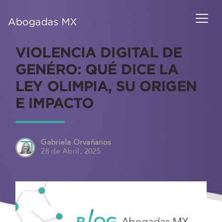
Abogadas MX
VIOLENCIA DIGITAL DE
GENÉRO: QUÉ DICE LA
LEY OLIMPIA, SU ORIGEN
E IMPACTO
Gabriela Orvañanos
28 de Abril, 2025