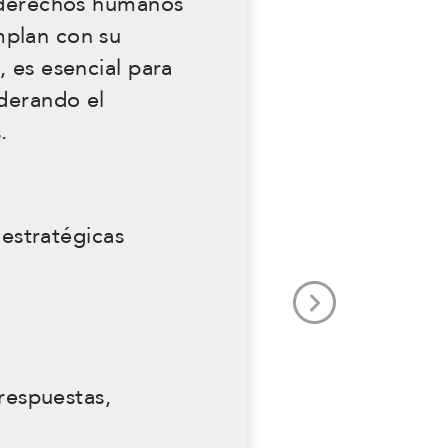
 derechos humanos
mplan con su
 es esencial para
derando el
.
 estratégicas
Next
respuestas,