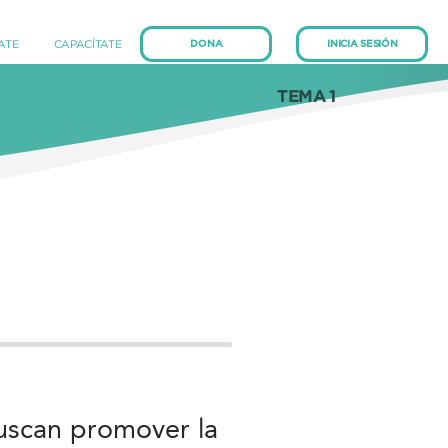
(current)
(current)
IATE
CAPACÍTATE
DONA
INICIA SESIÓN
TEMA 1
uscan promover la