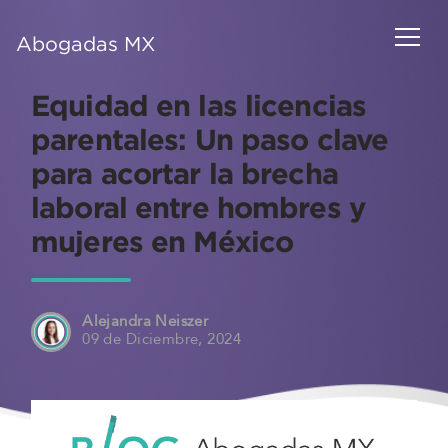
Abogadas MX
Equidad en las licencias
parentales: Un paso clave
para acortar la brecha
laboral entre hombres y
mujeres en México
Alejandra Neiszer
09 de Diciembre, 2024