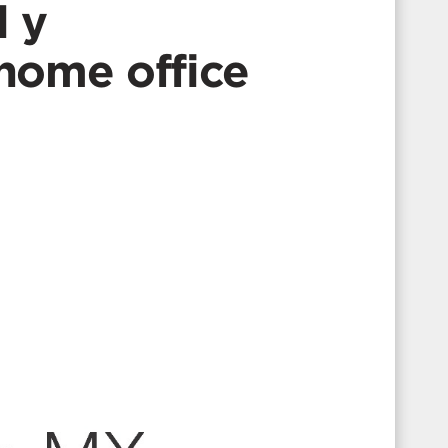
l y
 home office