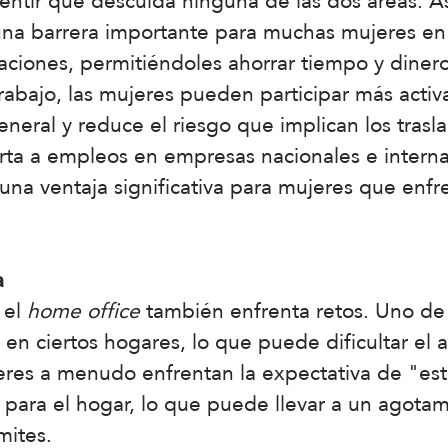
sentir que descuida ninguna de las dos áreas. As
n una barrera importante para muchas mujeres e
aciones, permitiéndoles ahorrar tiempo y dinero.
l trabajo, las mujeres pueden participar más act
neral y reduce el riesgo que implican los trasl
rta a empleos en empresas nacionales e interna
una ventaja significativa para mujeres que enfr
a
 el
home office
también enfrenta retos. Uno de e
a en ciertos hogares, lo que puede dificultar el
jeres a menudo enfrentan la expectativa de "es
 para el hogar, lo que puede llevar a un agotami
mites.