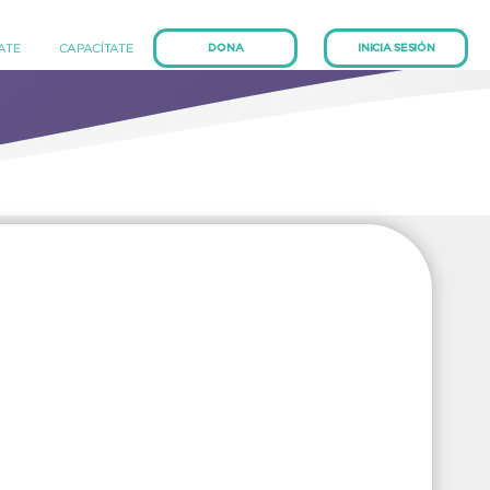
(current)
(current)
IATE
CAPACÍTATE
DONA
INICIA SESIÓN