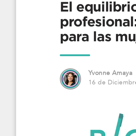
El equilibri
profesional
para las mu
Yvonne Amaya
16 de Diciembr