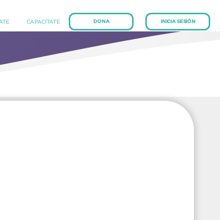
(current)
(current)
IATE
CAPACÍTATE
DONA
INICIA SESIÓN