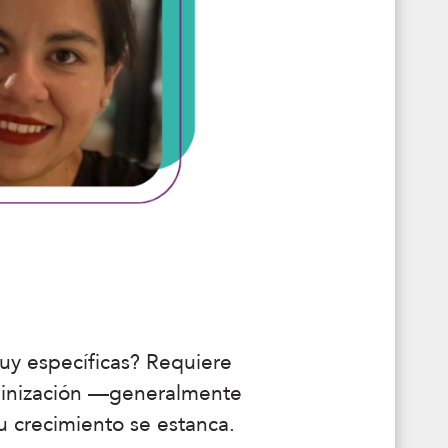
muy específicas? Requiere
olinización —generalmente
u crecimiento se estanca.