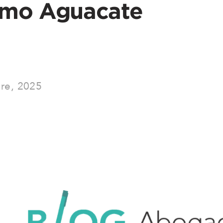
omo Aguacate
re, 2025