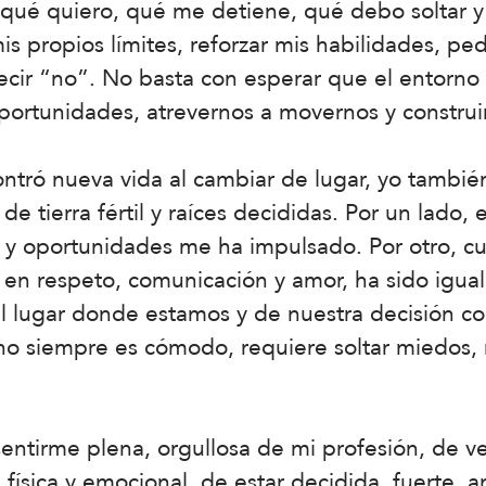
 qué quiero, qué me detiene, qué debo soltar y
s propios límites, reforzar mis habilidades, pe
ecir “no”. No basta con esperar que el entorno
portunidades, atrevernos a movernos y construi
ntró nueva vida al cambiar de lugar, yo tambié
e tierra fértil y raíces decididas. Por un lado, 
n y oportunidades me ha impulsado. Por otro, cul
 en respeto, comunicación y amor, ha sido igual
l lugar donde estamos y de nuestra decisión co
no siempre es cómodo, requiere soltar miedos, 
 sentirme plena, orgullosa de mi profesión, de v
d física y emocional, de estar decidida, fuerte,