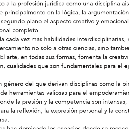
o a la profesión jurídica como una disciplina ai
principalmente en la lógica, la argumentación y
 segundo plano el aspecto creativo y emocional
ional completo.
da vez más habilidades interdisciplinarias, re
camiento no solo a otras ciencias, sino también
 El arte, en todas sus formas, fomenta la creativ
, cualidades que son fundamentales para el eje
género del que derivan disciplinas como la pintu
o de herramientas valiosas para el empoderamien
nde la presión y la competencia son intensas, e
ra la reflexión, la expresión personal y la con
rsa.
res han dominado los espacios donde se recono