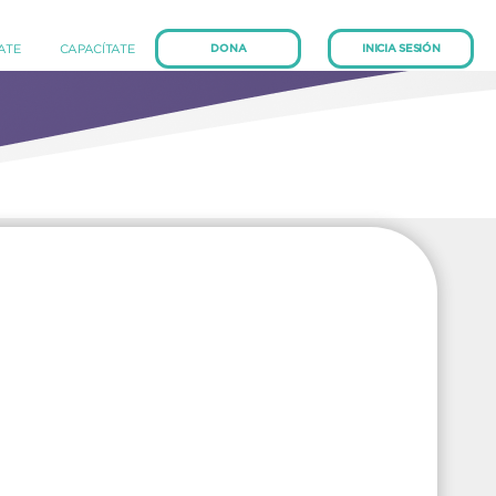
(current)
(current)
IATE
CAPACÍTATE
DONA
INICIA SESIÓN