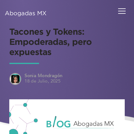
Abogadas MX
Tacones y Tokens:
Empoderadas, pero
expuestas
Sonia Mondragón
18 de Julio, 2025