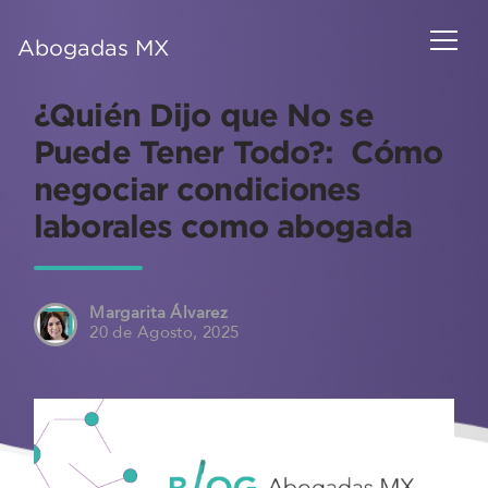
Abogadas MX
¿Quién Dijo que No se
Puede Tener Todo?: Cómo
negociar condiciones
laborales como abogada
Margarita Álvarez
20 de Agosto, 2025