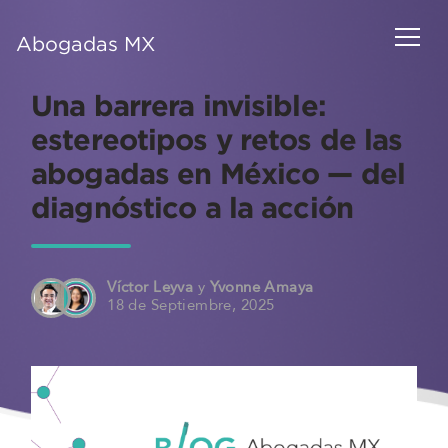
Abogadas MX
Una barrera invisible:
estereotipos y retos de las
abogadas en México — del
diagnóstico a la acción
Víctor Leyva
y
Yvonne Amaya
18 de Septiembre, 2025