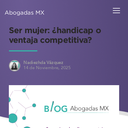
Abogadas MX
Ser mujer: ¿handicap o
ventaja competitiva?
Nadiezhda Vázquez
14 de Noviembre, 2025