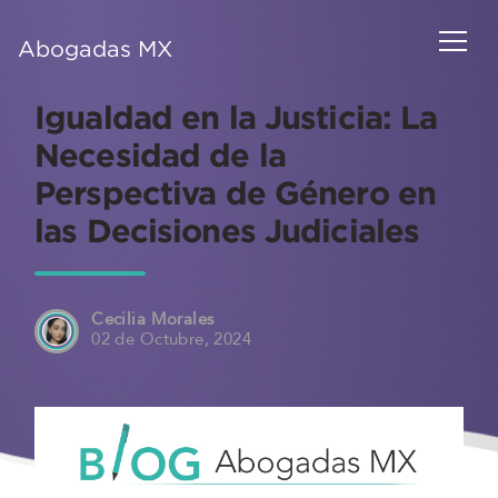
Abogadas MX
Igualdad en la Justicia: La
Necesidad de la
Perspectiva de Género en
las Decisiones Judiciales
Cecilia Morales
02 de Octubre, 2024