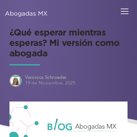
Abogadas MX
¿Qué esperar mientras
esperas? Mi versión como
abogada
Veronica Schroeder
19 de Noviembre, 2025