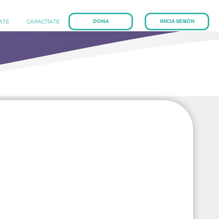
(current)
(current)
IATE
CAPACÍTATE
DONA
INICIA SESIÓN