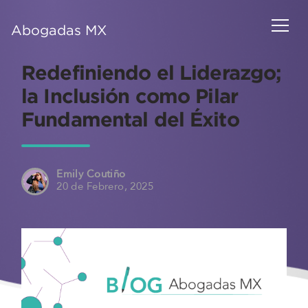
Abogadas MX
Redefiniendo el Liderazgo;
la Inclusión como Pilar
Fundamental del Éxito
Emily Coutiño
20 de Febrero, 2025