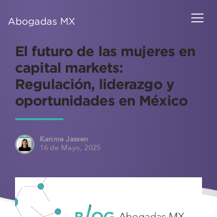
Abogadas MX
El futuro de las mujeres en
capital markets:
Regulación, liderazgo y
oportunidades en México
Karime Jassen
16 de Mayo, 2025