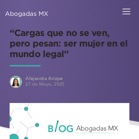
Abogadas MX
“Cargas que no se ven,
pero pesan: ser mujer en el
mundo legal”
Alejandra Arizpe
27 de Mayo, 2025