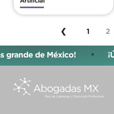
Artificial
(curren
❮
1
2
de de México!
¡Únete 