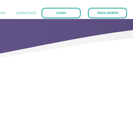
(current)
(current)
IATE
CAPACÍTATE
DONA
INICIA SESIÓN