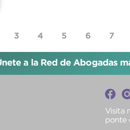
t)
3
4
5
6
7
a la Red de Abogadas más gra
Visita 
ponte 